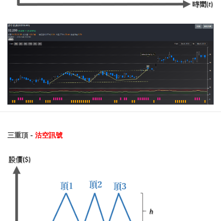
三重頂 -
沽空訊號