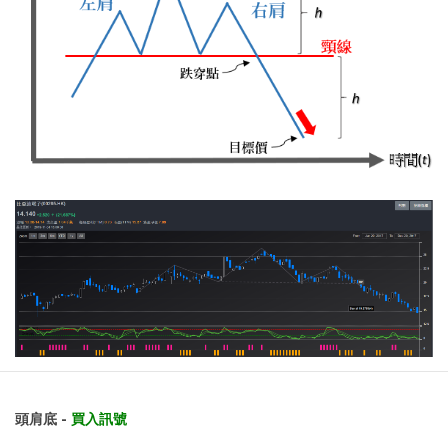
頭肩底 -
買入訊號