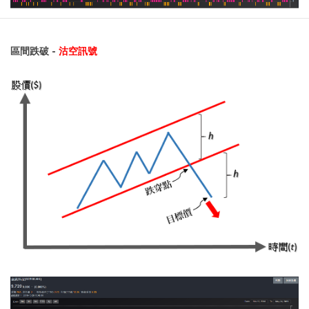
區間跌破 -
沽空訊號