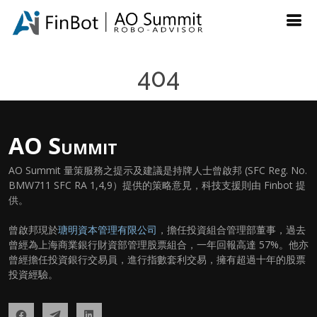
404
AO Summit
AO Summit 量策服務之提示及建議是持牌人士曾啟邦 (SFC Reg. No.
BMW711 SFC RA 1,4,9）提供的策略意見，科技支援則由 Finbot 提
供。
曾啟邦現於
瑭明資本管理有限公司
，擔任投資組合管理部董事，過去
曾經為上海商業銀行財資部管理股票組合，一年回報高達 57%。他亦
曾經擔任投資銀行交易員，進行指數套利交易，擁有超過十年的股票
投資經驗。